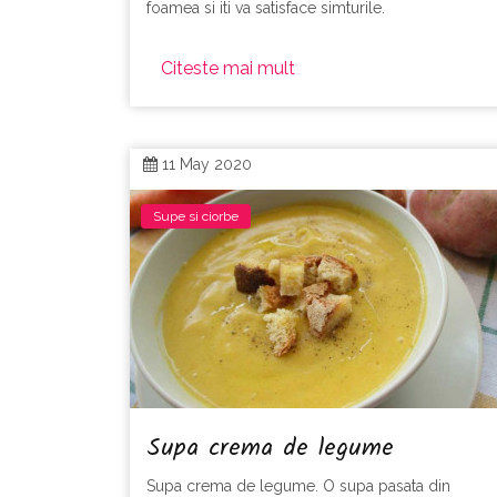
foamea si iti va satisface simturile.
Citeste mai mult
11 May 2020
Supe si ciorbe
Supa crema de legume
Supa crema de legume. O supa pasata din