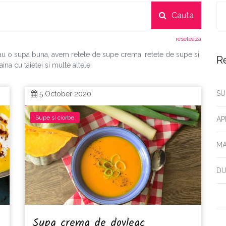
Cauta
reseteaza
au o supa buna, avem retete de supe crema, retete de supe si
R
na cu taietei si multe altele.
SU
5 October 2020
Supe si ciorbe
AP
MA
DU
Supa crema de dovleac