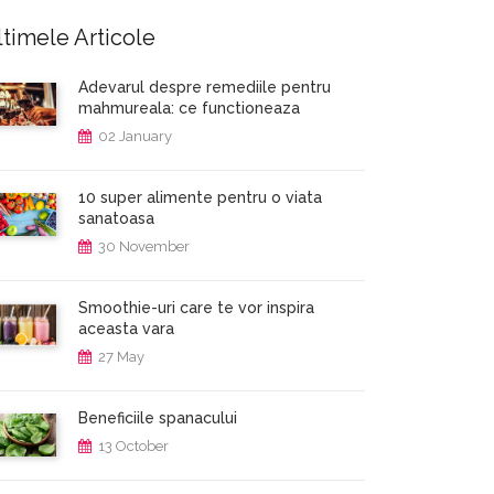
timele Articole
Adevarul despre remediile pentru
mahmureala: ce functioneaza
02 January
10 super alimente pentru o viata
sanatoasa
30 November
Smoothie-uri care te vor inspira
aceasta vara
27 May
Beneficiile spanacului
13 October