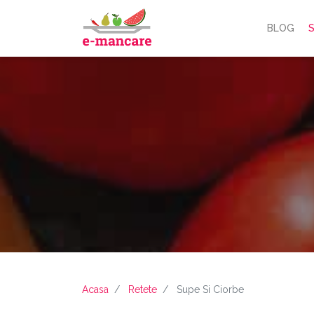
BLOG
S
Acasa
Retete
Supe Si Ciorbe