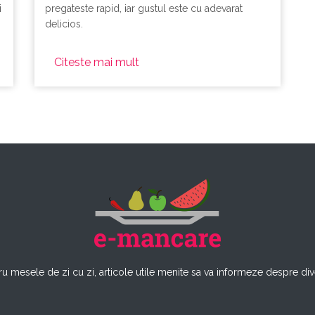
i
pregateste rapid, iar gustul este cu adevarat
delicios.
Citeste mai mult
u mesele de zi cu zi, articole utile menite sa va informeze despre dive