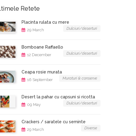
ltimele Retete
Placinta rulata cu mere
Dulciuri/deserturi
29 March
Bomboane Raffaello
Dulciuri/deserturi
12 December
Ceapa rosie murata
Muraturi & conserve
16 September
Desert la pahar cu capsuni si ricotta
Dulciuri/deserturi
09 May
Crackers / saratele cu seminte
Diverse
29 March