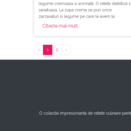
legume cremoasa si aromata. O reteta dietetica s
sanatoasa. La supa crema se pun orice
zarzavaturi si legume pe care le avem la
dispozitie.
Citeste mai mult
‹
1
2
›
O colectie impresionanta de retete culinare pentr