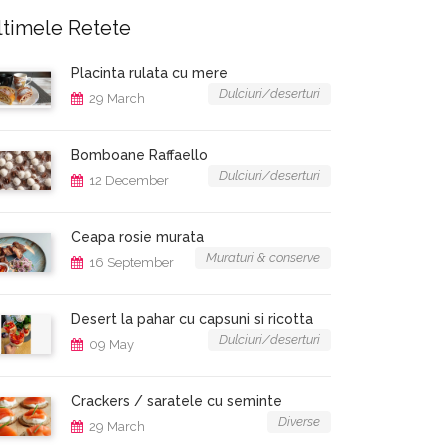
ltimele Retete
Placinta rulata cu mere
Dulciuri/deserturi
29 March
Bomboane Raffaello
Dulciuri/deserturi
12 December
Ceapa rosie murata
Muraturi & conserve
16 September
Desert la pahar cu capsuni si ricotta
Dulciuri/deserturi
09 May
Crackers / saratele cu seminte
Diverse
29 March