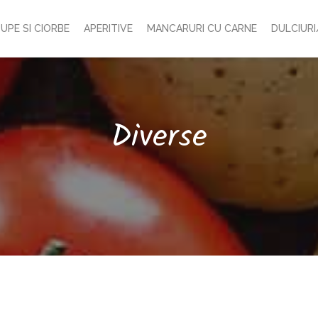
UPE SI CIORBE
APERITIVE
MANCARURI CU CARNE
DULCIURI
Diverse