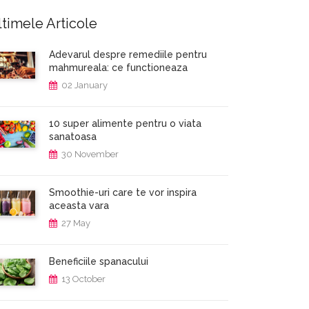
timele Articole
Adevarul despre remediile pentru
mahmureala: ce functioneaza
02 January
10 super alimente pentru o viata
sanatoasa
30 November
Smoothie-uri care te vor inspira
aceasta vara
27 May
Beneficiile spanacului
13 October