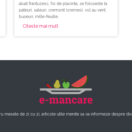
aluat frantuzesc, foi de placinta, se foloseste la
pateuri, saleuri, cremsnit (cremes), vol au vent,
buseuri, mille-feuille.
Citeste mai mult
u mesele de zi cu zi, articole utile menite sa va informeze despre dive