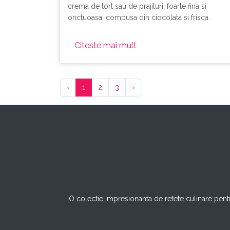
crema de tort sau de prajituri, foarte fina si
onctuoasa, compusa din ciocolata si frisca.
Citeste mai mult
‹
1
2
3
›
O colectie impresionanta de retete culinare pentr