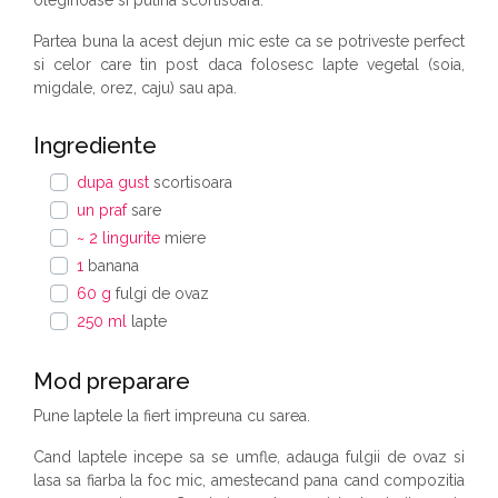
Partea buna la acest dejun mic este ca se potriveste perfect
si celor care tin post daca folosesc lapte vegetal (soia,
migdale, orez, caju) sau apa.
Ingrediente
dupa gust
scortisoara
un praf
sare
~ 2 lingurite
miere
1
banana
60 g
fulgi de ovaz
250 ml
lapte
Mod preparare
Pune laptele la fiert impreuna cu sarea.
Cand laptele incepe sa se umfle, adauga fulgii de ovaz si
lasa sa fiarba la foc mic, amestecand pana cand compozitia