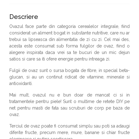
Descriere
Ovazul face parte din categoria cerealelor integrale, fiind
considerat un aliment bogat in substante nutritive, care nu ar
trebui sa lipseasca din alimentatia de zi cu zi. Cel mai des,
acesta este consumat sub forma fulgilor de ovaz, fiind o
alegere inspirata daca vrei sa te bucuri de un mic dejun
satios si care sa iti ofere energie pentru intreaga zi.
Fulgii de ovaz sunt o sursa bogata de fibre, in special beta-
glucan, si au un continut ridicat de vitamine, minerale si
antioxidanti.
Mai mult, ovazul nu e bun doar de mancat ci si in
tratamentele pentru piele! Sunt o multime de retete DIY pe
net pentru masti de fata sau scruburi de corp pe baza de
ovaz.
Terciul de ovaz poate fi consumat simplu sau poti sa adaugi
diferite fructe, precum mere, mure, banane si chiar fructe
oleginoase si putina scortisoara.