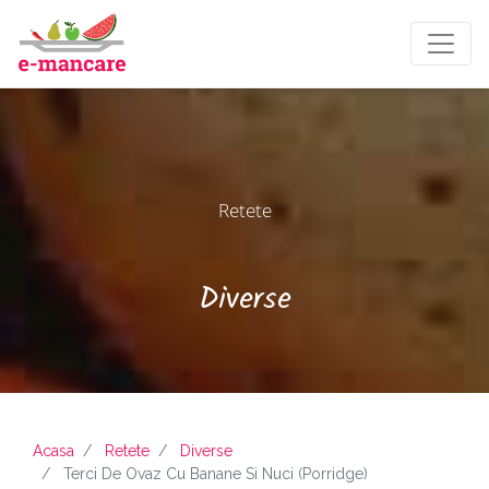
Retete
Diverse
Acasa
Retete
Diverse
Terci De Ovaz Cu Banane Si Nuci (Porridge)