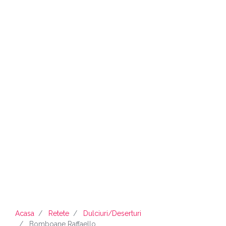
Acasa
Retete
Dulciuri/deserturi
Bomboane Raffaello