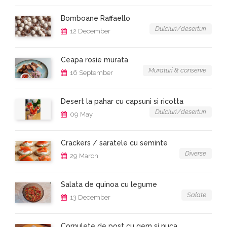
Bomboane Raffaello
Dulciuri/deserturi
12 December
Ceapa rosie murata
Muraturi & conserve
16 September
Desert la pahar cu capsuni si ricotta
Dulciuri/deserturi
09 May
Crackers / saratele cu seminte
Diverse
29 March
Salata de quinoa cu legume
Salate
13 December
Cornulete de post cu gem si nuca