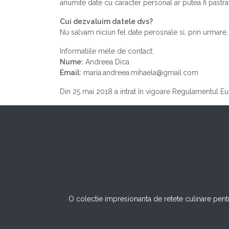
anumite date cu caracter personal ar putea fi pastr
Cui dezvaluim datele dvs?
Nu salvam niciun fel date perosnale si, prin urmare
Informatiile mele de contact:
Nume:
Andreea Dica
Email:
maria.andreea.mihaela@gmail.com
Din 25 mai 2018 a intrat în vigoare Regulamentul E
O colectie impresionanta de retete culinare pentr