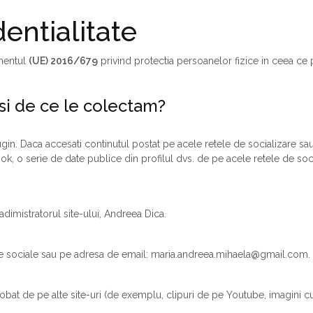
dentialitate
amentul
(UE) 2016/679
privind protectia persoanelor fizice in ceea ce 
si de ce le colectam?
. Daca accesati continutul postat pe acele retele de socializare sau 
ok, o serie de date publice din profilul dvs. de pe acele retele de soci
adimistratorul site-ului, Andreea Dica.
ele sociale sau pe adresa de email:
maria.andreea.mihaela@gmail.com
.
lobat de pe alte site-uri (de exemplu, clipuri de pe Youtube, imagini cu