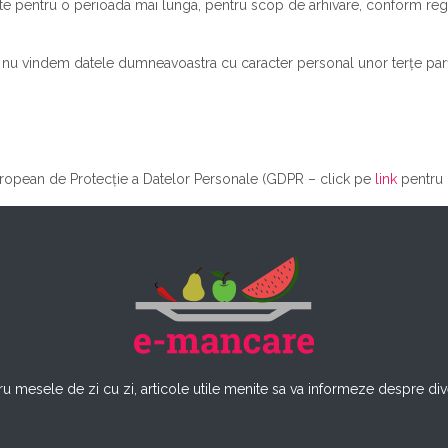
ate pentru o perioada mai lunga, pentru scop de arhivare, conform regul
, nu vindem datele dumneavoastra cu caracter personal unor terțe parț
uropean de Protecție a Datelor Personale (GDPR – click pe
link
pentru 
u mesele de zi cu zi, articole utile menite sa va informeze despre dive