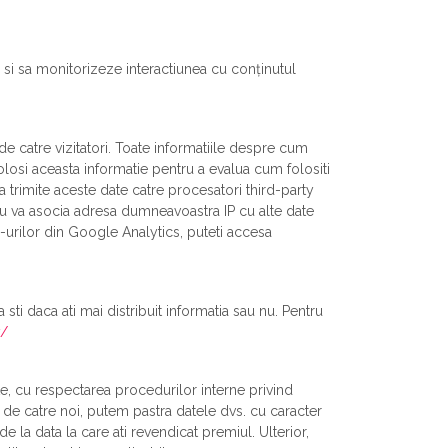
 si sa monitorizeze interactiunea cu conținutul
de catre vizitatori. Toate informatiile despre cum
folosi aceasta informatie pentru a evalua cum folositi
a trimite aceste date catre procesatori third-party
nu va asocia adresa dumneavoastra IP cu alte date
ie-urilor din Google Analytics, puteti accesa
ti daca ati mai distribuit informatia sau nu. Pentru
y/
e, cu respectarea procedurilor interne privind
t de catre noi, putem pastra datele dvs. cu caracter
e la data la care ati revendicat premiul. Ulterior,