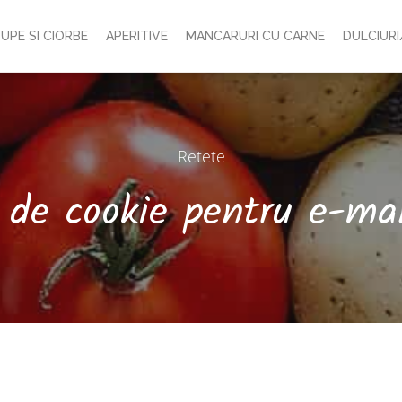
UPE SI CIORBE
APERITIVE
MANCARURI CU CARNE
DULCIURI
Retete
a de cookie pentru e-ma