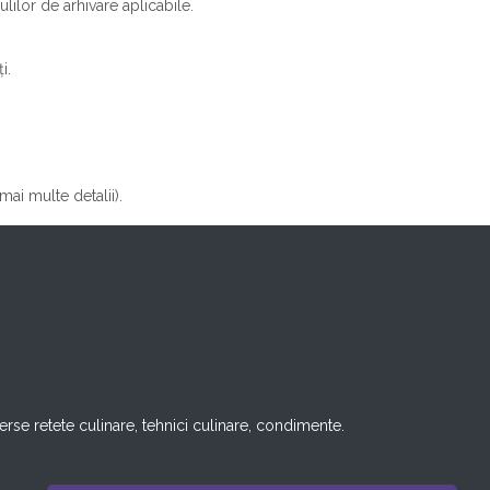
ilor de arhivare aplicabile.
i.
mai multe detalii).
rse retete culinare, tehnici culinare, condimente.