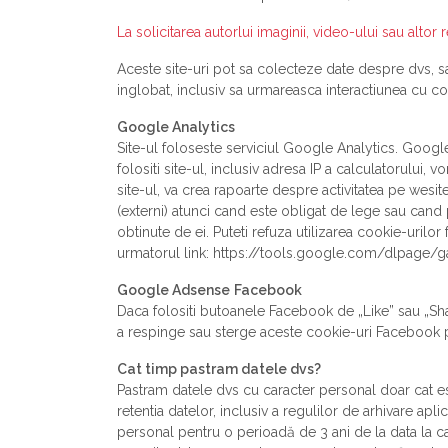
La solicitarea autorlui imaginii, video-ului sau altor 
Aceste site-uri pot sa colecteze date despre dvs, sa
inglobat, inclusiv sa urmareasca interactiunea cu conț
Google Analytics
Site-ul foloseste serviciul Google Analytics. Google
folositi site-ul, inclusiv adresa IP a calculatorului
site-ul, va crea rapoarte despre activitatea pe wesit
(externi) atunci cand este obligat de lege sau cand
obtinute de ei. Puteti refuza utilizarea cookie-urilo
urmatorul link: https://tools.google.com/dlpage/
Google Adsense
Facebook
Daca folositi butoanele Facebook de „Like” sau „Shar
a respinge sau sterge aceste cookie-uri Facebook p
Cat timp pastram datele dvs?
Pastram datele dvs cu caracter personal doar cat es
retentia datelor, inclusiv a regulilor de arhivare ap
personal pentru o perioadă de 3 ani de la data la care