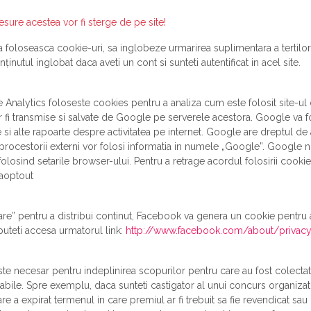
resure acestea vor fi sterge de pe site!
 foloseasca cookie-uri, sa inglobeze urmarirea suplimentara a tertilor
inutul inglobat daca aveti un cont si sunteti autentificat in acel site.
 Analytics foloseste cookies pentru a analiza cum este folosit site-ul 
, vor fi transmise si salvate de Google pe serverele acestora. Google va 
e si alte rapoarte despre activitatea pe internet. Google are dreptul de 
 procestorii externi vor folosi informatia in numele „Google”. Google 
r folosind setarile browser-ului. Pentru a retrage acordul folosirii cook
gaoptout
e” pentru a distribui continut, Facebook va genera un cookie pentru a s
uteti accesa urmatorul link:
http://www.facebook.com/about/privac
te necesar pentru indeplinirea scopurilor pentru care au fost colectat
licabile. Spre exemplu, daca sunteti castigator al unui concurs organiza
 a expirat termenul in care premiul ar fi trebuit sa fie revendicat sau d