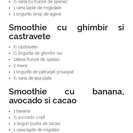
½ cana cu frunze de spanac
1 cana lapte de migadale
1 lingurita sirop de agave
Smoothie
cu ghimbir si
castravete
½ castravete
½ lingurita de ghimbir ras
cateva frunze de spanac
2 mere
1 lingurita de patrunjel proaspat
½ cana de apa plata
Smoothie cu banana,
avocado si cacao
1 banana
½ avocado copt
2 linguri pudra de cacao
1 cana lapte de migdale