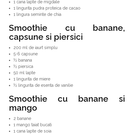
1 cana lapte de migdale
1 lingurita pudra proteica de cacao
1 lingura seminte de chia
Smoothie cu banane,
capsune si piersici
200 ml de iaurt simplu
5-6 capsune
½ banana
½ piersica
50 ml lapte
1 lingurita de miere
½ lingurita de esenta de vanilie
Smoothie cu
banane si
mango
2 banane
1 mango taiat bucati
1 cana lapte de soia