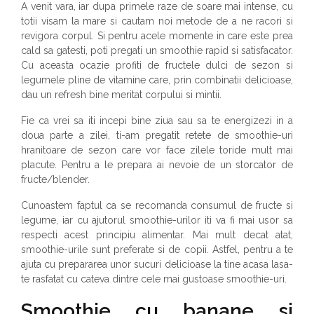
A venit vara, iar dupa primele raze de soare mai intense, cu
totii visam la mare si cautam noi metode de a ne racori si
revigora corpul. Si pentru acele momente in care este prea
cald sa gatesti, poti pregati un smoothie rapid si satisfacator.
Cu aceasta ocazie profiti de fructele dulci de sezon si
legumele pline de vitamine care, prin combinatii delicioase,
dau un refresh bine meritat corpului si mintii.
Fie ca vrei sa iti incepi bine ziua sau sa te energizezi in a
doua parte a zilei, ti-am pregatit retete de smoothie-uri
hranitoare de sezon care vor face zilele toride mult mai
placute. Pentru a le prepara ai nevoie de un storcator de
fructe/blender.
Cunoastem faptul ca se recomanda consumul de fructe si
legume, iar cu ajutorul smoothie-urilor iti va fi mai usor sa
respecti acest principiu alimentar. Mai mult decat atat,
smoothie-urile sunt preferate si de copii. Astfel, pentru a te
ajuta cu prepararea unor sucuri delicioase la tine acasa lasa-
te rasfatat cu cateva dintre cele mai gustoase smoothie-uri.
Smoothie cu banane si