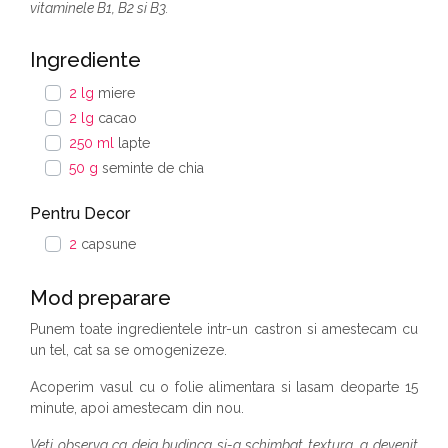
vitaminele B1, B2 si B3.
Ingrediente
2 lg
miere
2 lg
cacao
250 ml
lapte
50 g
seminte de chia
Pentru Decor
2
capsune
Mod preparare
Punem toate ingredientele intr-un castron si amestecam cu
un tel, cat sa se omogenizeze.
Acoperim vasul cu o folie alimentara si lasam deoparte 15
minute, apoi amestecam din nou.
Veti observa ca deja budinca si-a schimbat textura, a devenit