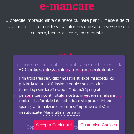
O colectie impresionanta de retete culinare pentru mesele de zi
cu zi, articole utile menite sa va informeze despre diverse retete
culinare, tehnici culinare, condimente.
Contact
Daca doresti sa ne contactezi poti sa ne trimiti un email la
🍪 Cookie-urile & politica de confidentialitate
maria.andreea.mihaela@gmail.com
Prin utilizarea serviciilor noastre, îți exprimi acordul cu
privire la faptul că folosim module cookie și alte
tehnologii similare în scopul îmbunătățirii și al
personalizării conținutului nostru, în vederea analizării
Politica de confidentialitate
|
Politica de cookie-uri
traficului, a furnizării de publicitate și a protecției anti-
spam și anti-malware, precum și împotriva utilizării
neautorizate.
Mai multe informatii
Accepta Cookie-uri
Customise Cookies
Copyright © Retete Andreea & Alina 2026