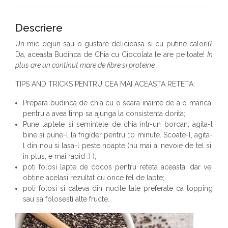
Descriere
Un mic dejun sau o gustare delicioasa si cu putine calorii?
Da, aceasta Budinca de Chia cu Ciocolata le are pe toate!
In
plus are un continut mare de fibre si proteine.
TIPS AND TRICKS PENTRU CEA MAI ACEASTA RETETA:
Prepara budinca de chia cu o seara inainte de a o manca,
pentru a avea timp sa ajunga la consistenta dorita;
Pune laptele si semintele de chia intr-un borcan, agita-l
bine si pune-l la frigider pentru 10 minute. Scoate-l, agita-
l din nou si lasa-l peste noapte (nu mai ai nevoie de tel si,
in plus, e mai rapid :) );
poti folosi lapte de cocos pentru reteta aceasta, dar vei
obtine acelasi rezultat cu orice fel de lapte;
poti folosi si cateva din nucile tale preferate ca topping
sau sa folosesti alte fructe.