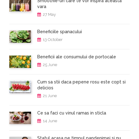
Smoothie-uri care te vor inspira aceasta
vara
27 May
Beneficiile spanacului
13 October
Beneficii ale consumului de portocale
25 June
Cum sa stii daca pepene rosu este copt si
delicios
21 June
Ce sa faci cu vinul ramas in sticla
14 June
Statul acasa pe timpul pandenimei si nu