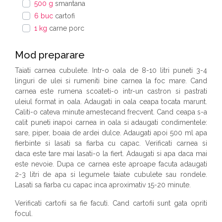
500 g
smantana
6 buc
cartofi
1 kg
carne porc
Mod preparare
Taiati carnea cubulete. Intr-o oala de 8-10 litri puneti 3-4
linguri de ulei si rumeniti bine carnea la foc mare. Cand
carnea este rumena scoateti-o intr-un castron si pastrati
uleiul format in oala. Adaugati in oala ceapa tocata marunt.
Caliti-o cateva minute amestecand frecvent. Cand ceapa s-a
calit puneti inapoi carnea in oala si adaugati condimentele:
sare, piper, boaia de ardei dulce. Adaugati apoi 500 ml apa
fierbinte si lasati sa fiarba cu capac. Verificati carnea si
daca este tare mai lasati-o la fiert. Adaugati si apa daca mai
este nevoie. Dupa ce carnea este aproape facuta adaugati
2-3 litri de apa si legumele taiate cubulete sau rondele.
Lasati sa fiarba cu capac inca aproximativ 15-20 minute.
Verificati cartofii sa fie facuti. Cand cartofii sunt gata opriti
focul.