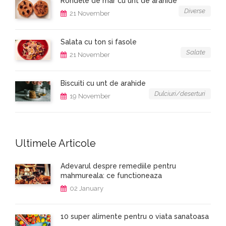
Rondele de mar cu unt de arahide
Diverse
21 November
Salata cu ton si fasole
Salate
21 November
Biscuiti cu unt de arahide
Dulciuri/deserturi
19 November
Ultimele Articole
Adevarul despre remediile pentru
mahmureala: ce functioneaza
02 January
10 super alimente pentru o viata sanatoasa