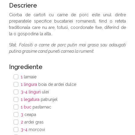
Descriere
Ciorba de cartofi cu carne de porc este unul dintre
preparatele specifice bucatariei romanesti, fiind o reteta
traditionala care nu are, totusi, coordonate fixe, diferind de
la o gospodina la alta.
Sfat:
Folositi o carne de porc putin mai grasa sau adaugati
putina grasime cand puneti carnea la rumenit.
Ingrediente
1
lamaie
1 lingura
boia de ardei dulce
3-4 linguri
ulei
1 legatura
patrunjel
1 buc
pastarnac
3
ceapa
2
ardei gras
3-4
morcovi