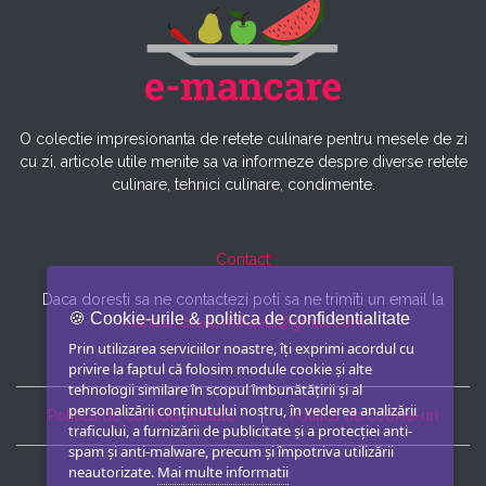
O colectie impresionanta de retete culinare pentru mesele de zi
cu zi, articole utile menite sa va informeze despre diverse retete
culinare, tehnici culinare, condimente.
Contact
Daca doresti sa ne contactezi poti sa ne trimiti un email la
🍪 Cookie-urile & politica de confidentialitate
maria.andreea.mihaela@gmail.com
Prin utilizarea serviciilor noastre, îți exprimi acordul cu
privire la faptul că folosim module cookie și alte
tehnologii similare în scopul îmbunătățirii și al
personalizării conținutului nostru, în vederea analizării
Politica de confidentialitate
|
Politica de cookie-uri
traficului, a furnizării de publicitate și a protecției anti-
spam și anti-malware, precum și împotriva utilizării
neautorizate.
Mai multe informatii