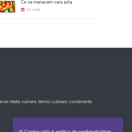
Ce sa manacam vara asta
07 June
rse retete culinare, tehnici culinare, condimente.
🍪 Cookie-urile & politica de confidentialitate