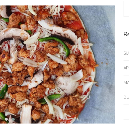
R
SU
AP
MA
DU