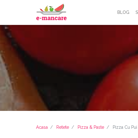
BLOG
S
Acasa
Retete
Pizza & Paste
Pizza Cu Pui