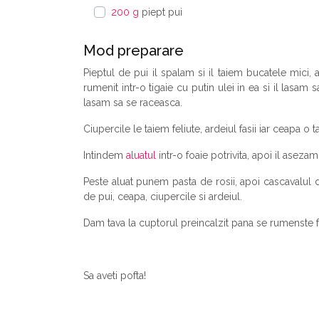
200 g
piept pui
Mod preparare
Pieptul de pui il spalam si il taiem bucatele mici,
rumenit intr-o tigaie cu putin ulei in ea si il lasam
lasam sa se raceasca.
Ciupercile le taiem feliute, ardeiul fasii iar ceapa o 
Intindem
aluatul
intr-o foaie potrivita, apoi il aseza
Peste aluat punem pasta de rosii, apoi cascavalul 
de pui, ceapa, ciupercile si ardeiul.
Dam tava la cuptorul preincalzit pana se rumenste 
Sa aveti pofta!