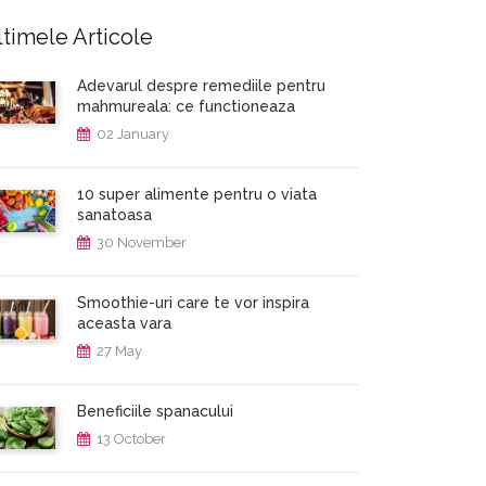
timele Articole
Adevarul despre remediile pentru
mahmureala: ce functioneaza
02 January
10 super alimente pentru o viata
sanatoasa
30 November
Smoothie-uri care te vor inspira
aceasta vara
27 May
Beneficiile spanacului
13 October