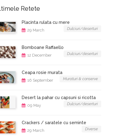
ltimele Retete
Placinta rulata cu mere
Dulciuri/deserturi
29 March
Bomboane Raffaello
Dulciuri/deserturi
12 December
Ceapa rosie murata
Muraturi & conserve
16 September
Desert la pahar cu capsuni si ricotta
Dulciuri/deserturi
09 May
Crackers / saratele cu seminte
Diverse
29 March