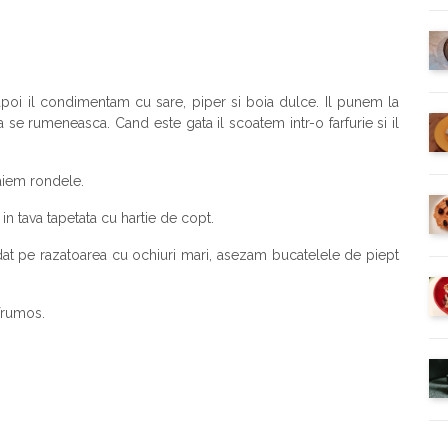
 apoi il condimentam cu sare, piper si boia dulce. Il punem la
 sa se rumeneasca. Cand este gata il scoatem intr-o farfurie si il
taiem rondele.
m in tava tapetata cu hartie de copt.
dat pe razatoarea cu ochiuri mari, asezam bucatelele de piept
frumos.