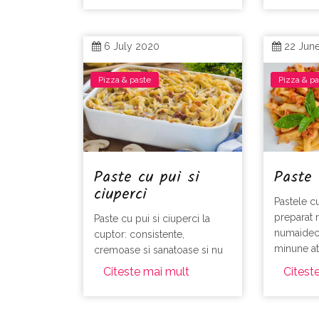
6 July 2020
22 Jun
Pizza & paste
Pizza & p
Paste cu pui si
Paste 
ciuperci
Pastele c
preparat 
Paste cu pui si ciuperci la
numaidec
cuptor: consistente,
minune ata
cremoase si sanatoase si nu
cina.
sunt dificil de realizat.
Citeste mai mult
Citest