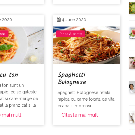
e 2020
4 June 2020
aste
Pizza & paste
cu ton
Spaghetti
Bolognese
u ton sunt un
rapid, ce se gateste
Spaghetti Bolognese reteta
at si care merge de
rapida cu carne tocata de vita,
t la pranz cat si la
ceapa si morcovi.
e mai mult
Citeste mai mult