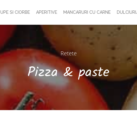
UPE SI CIORBE
APERITIVE
MANCARURI CU CARNE
DULCIURI
Retete
Pizza & paste