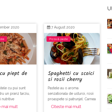
Ul
ember 2020
7 August 2020
aste
Pizza & paste
cu piept de
Spaghetti cu scoici
si rosii cherry
stele cu pui sunt
Pastele au o aroma
ru un pranz tarziu,
senzationala de usturoi, rosii
i nutritive
proaspete si patrunjel. Carnea
scoicilor este delicata si
e mai mult
Citeste mai mult
parfumata.