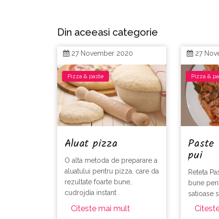
Din aceeasi categorie
27 November 2020
27 Nov
Pizza & paste
Pizza & p
Aluat pizza
Paste 
pui
O alta metoda de preparare a
aluatului pentru pizza, care da
Reteta Pa
rezultate foarte bune,
bune pent
cudrojdia instant .
satioase s
Citeste mai mult
Citest