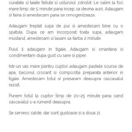
curatate si taiate feliute si usturoiul zdrobit. Le calim la foc
mare timp de 5 minute pana incep sa devina aurii. Adaugam
si faina si amestecam pana se omogenizeaza.
Adaugam treptat supa de pui si amestecam bine cu o
spatula. Dupa ce am incorporat toata supa, adaugam
mustarul, amestecam si lasam sa fiarba 2 minute.
Puiul il adaugam in tigaie. Adaugam si smantana si
condimentam dupa gust cu sare si piper.
Intr-un vas mare pentru cuptor, adaugam pastele scurse de
apa, baconul crocant si compozitia preparata anterior in
tigaie. Amestecam totul si presaram deasupra cascavalul
razuit.
Punem totul la cuptor timp de 20-25 minute pana cand
cascavalul s-a rumenit deasupra.
Se servesc calde, dar sunt gustoase si a doua zi.