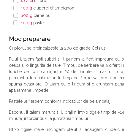
4 catei
usturoi
400 g
ciuperci champignon
600 g
carne pui
400 g
paste
Mod preparare
Cuptorul se preincalzeste la 200 de grade Celsius.
Puiul il taiem fasii subtiri si il punem la fiert impreuna cu o
ceapa si o lingurita de sare. Timpul de fierbere va fi diferit in
functie de tipul carnii, intre 20 de minute si maxim 1 ora,
pana intra furculita usor. In timp ce fierbe va forma putina
spuma deasupra. O luam cu o lingura si o aruncam pana
apa ramane limpede.
Pastele le fierbem conform indicatiilor de pe ambalaj.
Baconul il taiem marunt si il prajim intr-o tigaie timp de ~14
minute, intorcandu-l la jumatatea timpului.
Intr-o tigaie mare, incingem uleiul si adaugam ciupercile