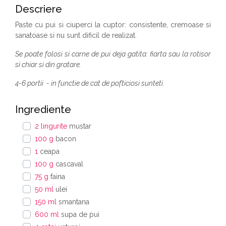
Descriere
Paste cu pui si ciuperci la cuptor: consistente, cremoase si
sanatoase si nu sunt dificil de realizat.
Se poate folosi si carne de pui deja gatita: fiarta sau la rotisor
si chiar si din gratare.
4-6 portii - in functie de cat de pofticiosi sunteti.
Ingrediente
2 lingurite
mustar
100 g
bacon
1
ceapa
100 g
cascaval
75 g
faina
50 ml
ulei
150 ml
smantana
600 ml
supa de pui