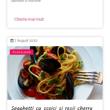
satioase si nutritive
Citeste mai mult
7 August 2020
Pizza & paste
Spaghetti cu scoici si rosii cherry