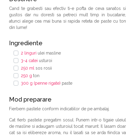
Cand te grabesti sau efectiv ti-e pofta de ceva sanatos si
gustos dar nu doresti sa petreci mult timp in bucatarie,
atunci alege cea mai buna si rapida reteta de paste cu ton
din lume!
Ingrediente
2 linguri
ulei masline
3-4 catei
usturoi
250 ml
sos rosii
250 g
ton
300 g (penne rigate)
paste
Mod preparare
Fierbem pastele conform indicatiilor de pe ambalaj.
Cat fierb pastele pregatim sosul. Punem intr-o tigaie uleiul
de masline si adaugam usturoiul tocat marunt. Il lasam doar
cat sa isi elibereze aroma, nu il lasati sa se arda fiindca va