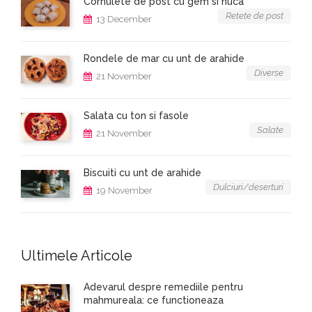
Cornulete de post cu gem si nuca
Retete de post
13 December
Rondele de mar cu unt de arahide
Diverse
21 November
Salata cu ton si fasole
Salate
21 November
Biscuiti cu unt de arahide
Dulciuri/deserturi
19 November
Ultimele Articole
Adevarul despre remediile pentru
mahmureala: ce functioneaza