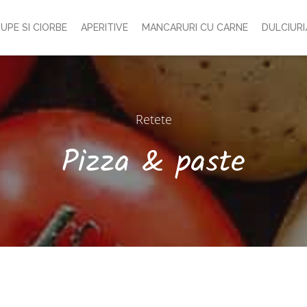
UPE SI CIORBE
APERITIVE
MANCARURI CU CARNE
DULCIURI
Retete
Pizza & paste