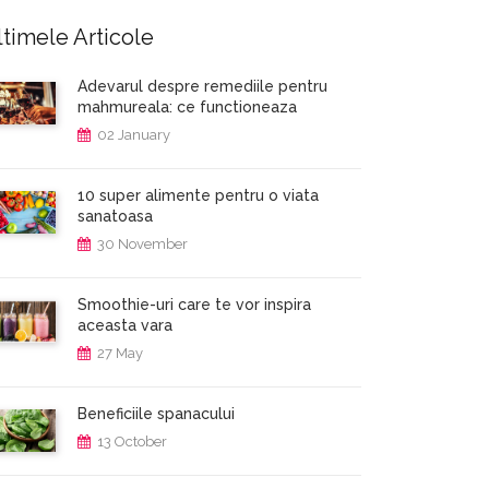
timele Articole
Adevarul despre remediile pentru
mahmureala: ce functioneaza
02 January
10 super alimente pentru o viata
sanatoasa
30 November
Smoothie-uri care te vor inspira
aceasta vara
27 May
Beneficiile spanacului
13 October