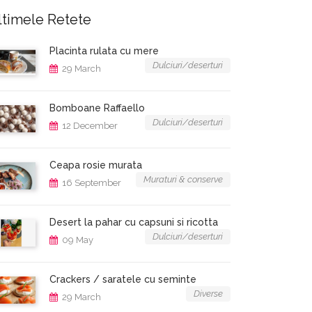
ltimele Retete
Placinta rulata cu mere
Dulciuri/deserturi
29 March
Bomboane Raffaello
Dulciuri/deserturi
12 December
Ceapa rosie murata
Muraturi & conserve
16 September
Desert la pahar cu capsuni si ricotta
Dulciuri/deserturi
09 May
Crackers / saratele cu seminte
Diverse
29 March