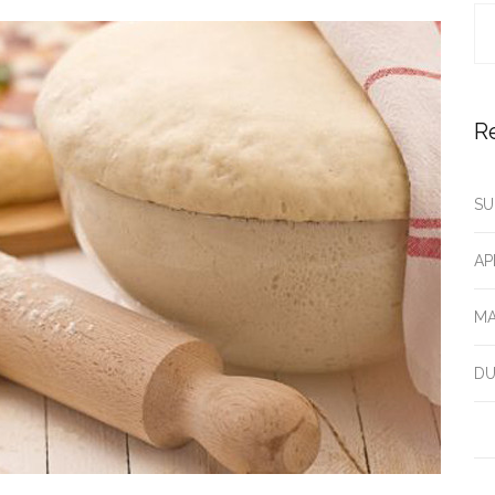
R
SU
AP
MA
DU