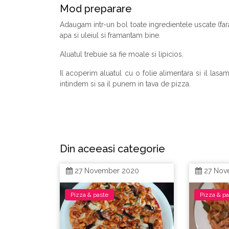
Mod preparare
Adaugam intr-un bol toate ingredientele uscate (fa
apa si uleiul si framantam bine.
Aluatul trebuie sa fie moale si lipicios.
Il acoperim aluatul cu o folie alimentara si il la
intindem si sa il punem in tava de pizza.
Din aceeasi categorie
27 November 2020
27 Nov
Pizza & paste
Pizza & p