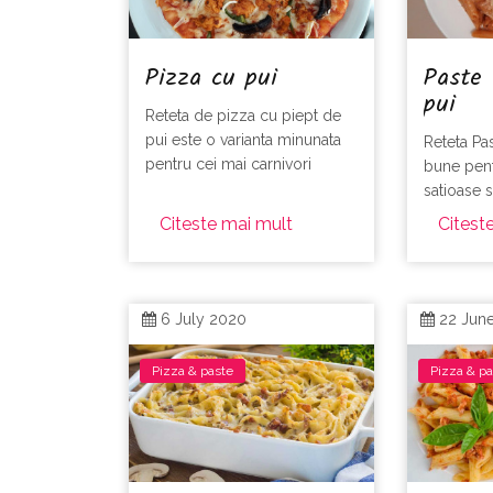
Pizza cu pui
Paste 
pui
Reteta de pizza cu piept de
pui este o varianta minunata
Reteta Pa
pentru cei mai carnivori
bune pent
satioase s
Citeste mai mult
Citest
6 July 2020
22 Jun
Pizza & paste
Pizza & p