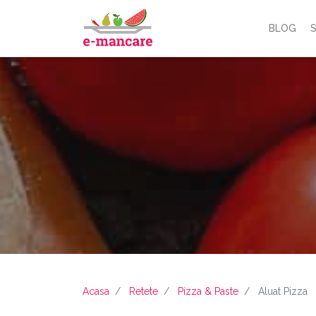
BLOG
S
Acasa
Retete
Pizza & Paste
Aluat Pizza