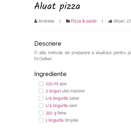
Aluat pizza
Andreea
Pizza & paste
Afisari: 
Descriere
O alta metoda de preparare a aluatului pentru pi
Dr.Oetker.
Ingrediente
225 ml
apa
2 linguri
ulei masline
1/4 lingurita
zahar
1/4 lingurita
sare
350 g
faina
1 lingurita
drojdie