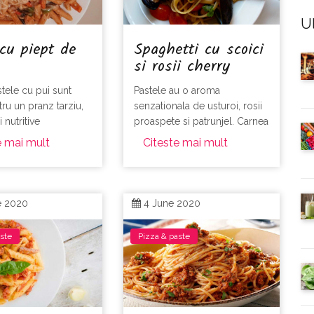
Ul
cu piept de
Spaghetti cu scoici
si rosii cherry
stele cu pui sunt
Pastele au o aroma
ru un pranz tarziu,
senzationala de usturoi, rosii
i nutritive
proaspete si patrunjel. Carnea
scoicilor este delicata si
e mai mult
Citeste mai mult
parfumata.
e 2020
4 June 2020
aste
Pizza & paste