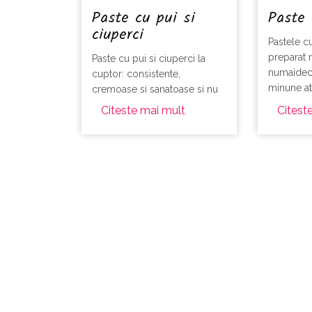
Paste cu pui si
Paste 
ciuperci
Pastele c
preparat 
Paste cu pui si ciuperci la
numaidec
cuptor: consistente,
minune ata
cremoase si sanatoase si nu
cina.
sunt dificil de realizat.
Citeste mai mult
Citest