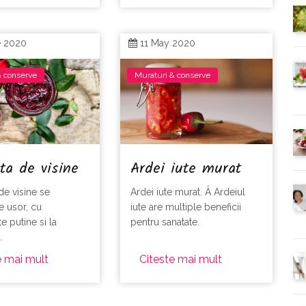
e 2020
11 May 2020
& conserve
Muraturi & conserve
ta de visine
Ardei iute murat
de visine se
Ardei iute murat. Â Ardeiul
e usor, cu
iute are multiple beneficii
e putine si la
pentru sanatate.
.
e mai mult
Citeste mai mult