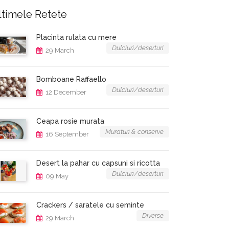
ltimele Retete
Placinta rulata cu mere
Dulciuri/deserturi
29 March
Bomboane Raffaello
Dulciuri/deserturi
12 December
Ceapa rosie murata
Muraturi & conserve
16 September
Desert la pahar cu capsuni si ricotta
Dulciuri/deserturi
09 May
Crackers / saratele cu seminte
Diverse
29 March