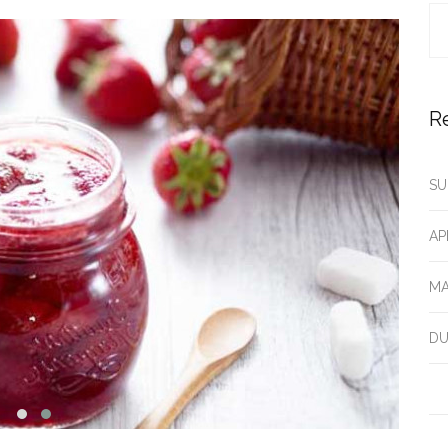
R
SU
AP
MA
DU