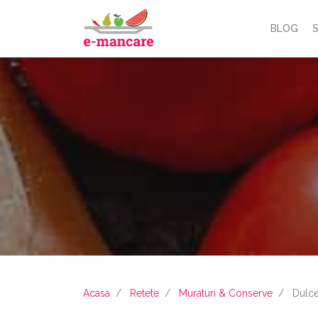
BLOG
S
Acasa
Retete
Muraturi & Conserve
Dulce