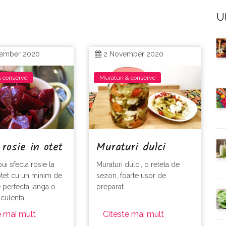
Ul
ember 2020
2 November 2020
& conserve
Muraturi & conserve
 rosie in otet
Muraturi dulci
ui sfecla rosie la
Muraturi dulci, o reteta de
otet cu un minim de
sezon, foarte usor de
e perfecta langa o
preparat.
uculenta.
e mai mult
Citeste mai mult