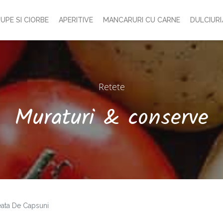
UPE SI CIORBE
APERITIVE
MANCARURI CU CARNE
DULCIURI
Retete
Muraturi & conserve
ata De Capsuni