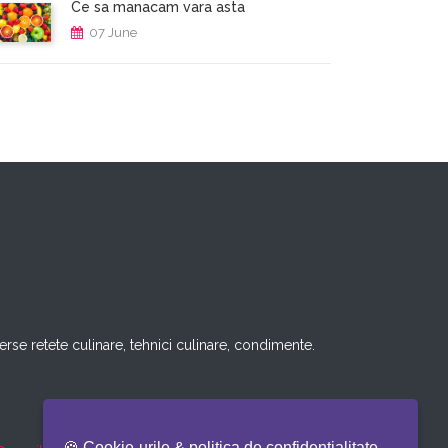
Ce sa manacam vara asta
07 June
rse retete culinare, tehnici culinare, condimente.
🍪 Cookie-urile & politica de confidentialitate