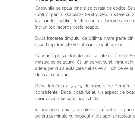
Capsunile se spala bine si se curata de codite. Se 
(potrivit pentru dulceata). Se stropesc fructele cu 
taiata in felii subtiri. Puteti renunta la lamaie daca
într-un loc racoros peste noapte.
Dupa trecerea timpului de odihna, mare parte din z
scurt timp, fructele vor pluti în siropul format.
Cand incepe sa clocoteasca, se inteteste focul. S
masura ce se aduna. Cu un servet curat, inmuiat in
adera, pentru a evita caramelizarea si inchiderea la
dulceata constant.
Dupa trecerea a 35-45 de minute de fierbere, se
consistentei. Daca picaturile au un aspect de boab
chiar daca ni se pare inca lichida.
In borcanele curate, uscate si sterilizate, se pun
pentru 15 minute cu capacul in jos apoi se rastoarna