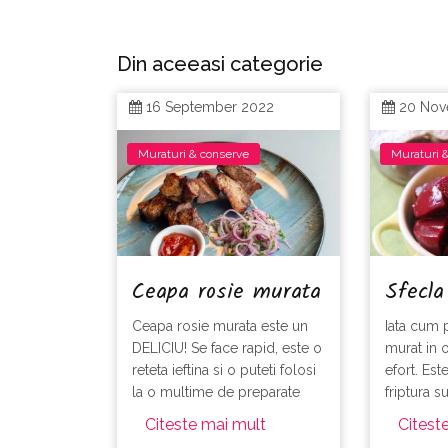
Din aceeasi categorie
16 September 2022
20 Nov
Muraturi & conserve
Muraturi 
Ceapa rosie murata
Sfecla
Ceapa rosie murata este un
Iata cum p
DELICIU! Se face rapid, este o
murat in 
reteta ieftina si o puteti folosi
efort. Est
la o multime de preparate
friptura s
Citeste mai mult
Citest