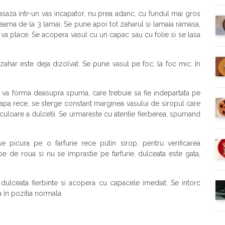
asaza intr-un vas incapator, nu prea adanc, cu fundul mai gros
zeama de la 3 lamai. Se pune apoi tot zaharul si lamaia ramasa,
 nu va place. Se acopera vasul cu un capac sau cu folie si se lasa
ahar este deja dizolvat. Se pune vasul pe foc, la foc mic. In
e va forma deasupra spuma, care trebuie sa fie indepartata pe
 apa rece, se sterge constant marginea vasului de siropul care
 culoare a dulcetii. Se urmareste cu atentie fierberea, spumand
 picura pe o farfurie rece putin sirop, pentru verificarea
e de roua si nu se imprastie pe farfurie, dulceata este gata,
e dulceata fierbinte si acopera cu capacele imediat. Se intorc
 în pozitia normala.