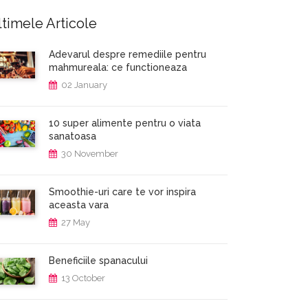
timele Articole
Adevarul despre remediile pentru
mahmureala: ce functioneaza
02 January
10 super alimente pentru o viata
sanatoasa
30 November
Smoothie-uri care te vor inspira
aceasta vara
27 May
Beneficiile spanacului
13 October