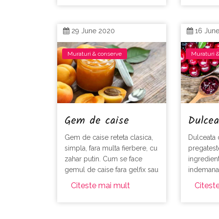
29 June 2020
16 Jun
Muraturi & conserve
Muraturi 
Gem de caise
Dulcea
Gem de caise reteta clasica,
Dulceata 
simpla, fara multa fierbere, cu
pregatest
zahar putin. Cum se face
ingredient
gemul de caise fara gelfix sau
indemana
conservanti, cat zahar se
Citeste mai mult
Citest
foloseste, cat se fierbe ca sa
ramana auriu?